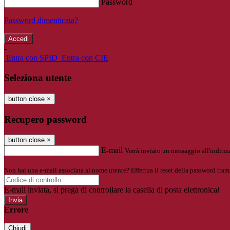
Password
Password dimenticata?
-
Entra con SPID
Entra con CIE
Seleziona utente
button close
×
Recupero password
button close
×
E-mail
Verrà inviato un messaggio all'indirizz
Non hai una e-mail associata al nome utente? Effettua il reset della password tram
E-mail inviata, si prega di controllare la casella di posta elettronica!
Errore
Chiudi