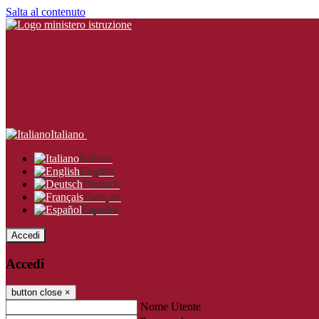
Salta al contenuto
Italiano
Italiano
English
Deutsch
Français
Español
Accedi
Accedi
button close
×
Nome Utente