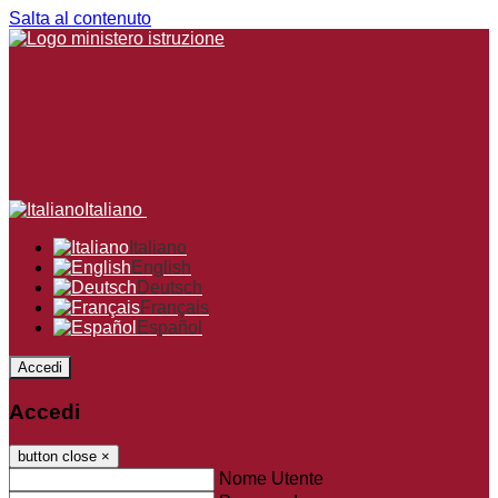
Salta al contenuto
Italiano
Italiano
English
Deutsch
Français
Español
Accedi
Accedi
button close
×
Nome Utente