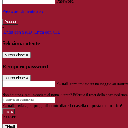
Password
Password dimenticata?
-
Entra con SPID
Entra con CIE
Seleziona utente
button close
×
Recupero password
button close
×
E-mail
Verrà inviato un messaggio all'indirizz
Non hai una e-mail associata al nome utente? Effettua il reset della password tram
E-mail inviata, si prega di controllare la casella di posta elettronica!
Errore
Chiudi