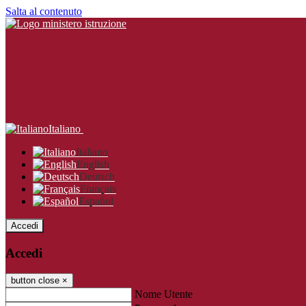
Salta al contenuto
Italiano
Italiano
English
Deutsch
Français
Español
Accedi
Accedi
button close
×
Nome Utente