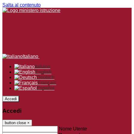
Salta al contenuto
Italiano
Italiano
English
Deutsch
Français
Español
Accedi
Accedi
button close
×
Nome Utente