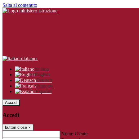
Salta al contenuto
Italiano
Italiano
English
Deutsch
Français
Español
Accedi
Accedi
button close
×
Nome Utente