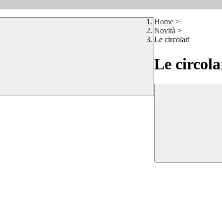
Home
>
Novità
>
Le circolari
Le circola