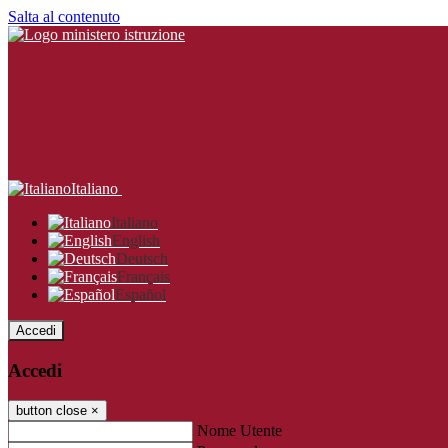
Salta al contenuto
Italiano
Italiano
English
Deutsch
Français
Español
Accedi
Accedi
button close
×
Nome Utente