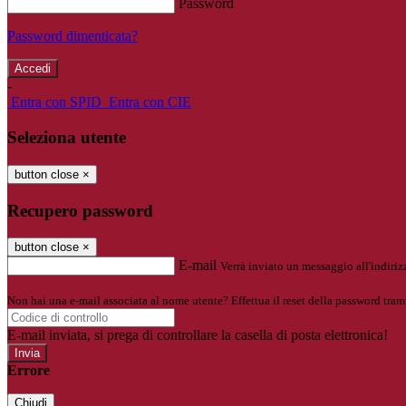
Password
Password dimenticata?
-
Entra con SPID
Entra con CIE
Seleziona utente
button close
×
Recupero password
button close
×
E-mail
Verrà inviato un messaggio all'indirizz
Non hai una e-mail associata al nome utente? Effettua il reset della password tram
E-mail inviata, si prega di controllare la casella di posta elettronica!
Errore
Chiudi