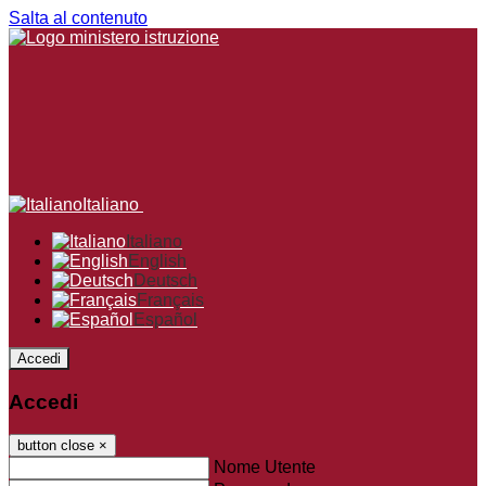
Salta al contenuto
Italiano
Italiano
English
Deutsch
Français
Español
Accedi
Accedi
button close
×
Nome Utente