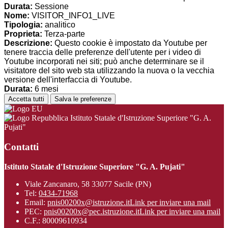
Durata:
Sessione
Nome:
VISITOR_INFO1_LIVE
Tipologia:
analitico
Proprieta:
Terza-parte
Descrizione:
Questo cookie è impostato da Youtube per
tenere traccia delle preferenze dell'utente per i video di
Youtube incorporati nei siti; può anche determinare se il
visitatore del sito web sta utilizzando la nuova o la vecchia
versione dell'interfaccia di Youtube.
Durata:
6 mesi
Accetta tutti
Salva le preferenze
Istituto Statale d'Istruzione Superiore "G. A.
Pujati"
Contatti
Istituto Statale d'Istruzione Superiore "G. A. Pujati"
Viale Zancanaro, 58 33077 Sacile (PN)
Tel:
0434-71968
Email:
pnis00200x@istruzione.it
Link per inviare una mail
PEC:
pnis00200x@pec.istruzione.it
Link per inviare una mail
C.F.: 80009610934