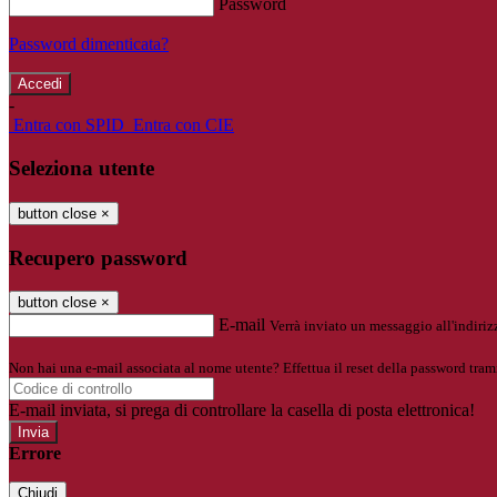
Password
Password dimenticata?
-
Entra con SPID
Entra con CIE
Seleziona utente
button close
×
Recupero password
button close
×
E-mail
Verrà inviato un messaggio all'indirizz
Non hai una e-mail associata al nome utente? Effettua il reset della password tram
E-mail inviata, si prega di controllare la casella di posta elettronica!
Errore
Chiudi