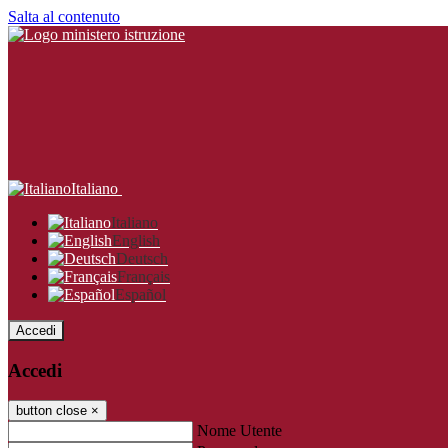
Salta al contenuto
Italiano
Italiano
English
Deutsch
Français
Español
Accedi
Accedi
button close
×
Nome Utente