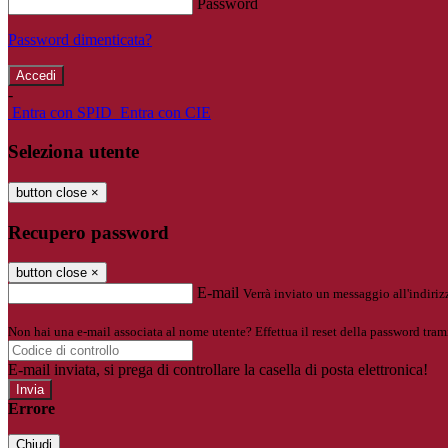
Password
Password dimenticata?
-
Entra con SPID
Entra con CIE
Seleziona utente
button close
×
Recupero password
button close
×
E-mail
Verrà inviato un messaggio all'indirizz
Non hai una e-mail associata al nome utente? Effettua il reset della password tram
E-mail inviata, si prega di controllare la casella di posta elettronica!
Errore
Chiudi