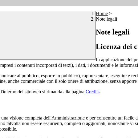
Home
>
Note legali
Note legali
Licenza dei c
In applicazione del pr
si i contenuti incorporati di terzi), i dati, i documenti e le informazi
comunicare al pubblico, esporre in pubblico), rappresentare, eseguire e r
 fine, anche commerciale con il solo onere di attribuzione, senza apporre 
ll'interno del sito web si rimanda alla pagina
Credits
.
enti una visione completa dell'Amministrazione e per consentire un facile ac
ono talvolta non essere esaurienti, completi o aggiornati, nonostante vi
possibile.