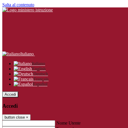
Salta al contenuto
Italiano
Italiano
English
Deutsch
Français
Español
Accedi
Accedi
button close
×
Nome Utente