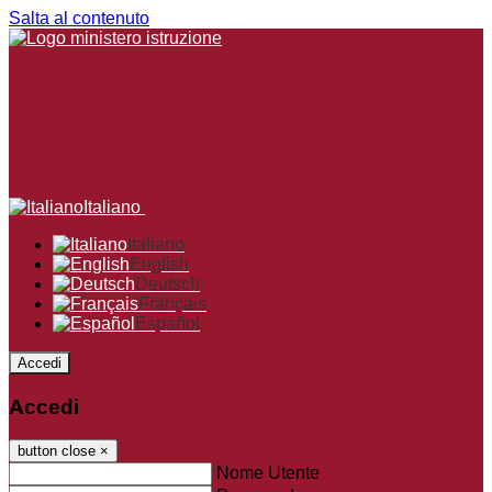
Salta al contenuto
Italiano
Italiano
English
Deutsch
Français
Español
Accedi
Accedi
button close
×
Nome Utente