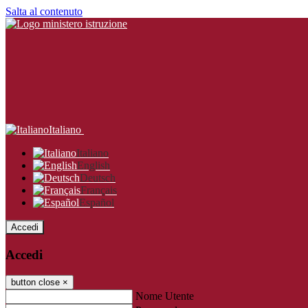
Salta al contenuto
Italiano
Italiano
English
Deutsch
Français
Español
Accedi
Accedi
button close
×
Nome Utente