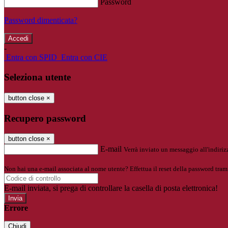
Password
Password dimenticata?
-
Entra con SPID
Entra con CIE
Seleziona utente
button close
×
Recupero password
button close
×
E-mail
Verrà inviato un messaggio all'indirizz
Non hai una e-mail associata al nome utente? Effettua il reset della password tram
E-mail inviata, si prega di controllare la casella di posta elettronica!
Errore
Chiudi