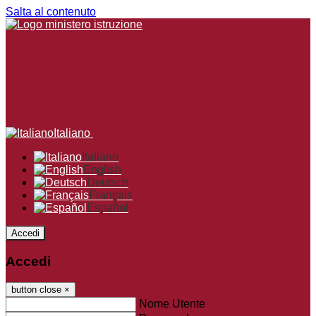
Salta al contenuto
Italiano
Italiano
English
Deutsch
Français
Español
Accedi
Accedi
button close
×
Nome Utente