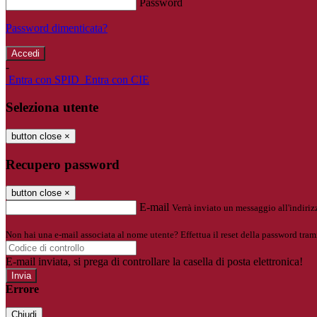
Password
Password dimenticata?
-
Entra con SPID
Entra con CIE
Seleziona utente
button close
×
Recupero password
button close
×
E-mail
Verrà inviato un messaggio all'indirizz
Non hai una e-mail associata al nome utente? Effettua il reset della password tram
E-mail inviata, si prega di controllare la casella di posta elettronica!
Errore
Chiudi