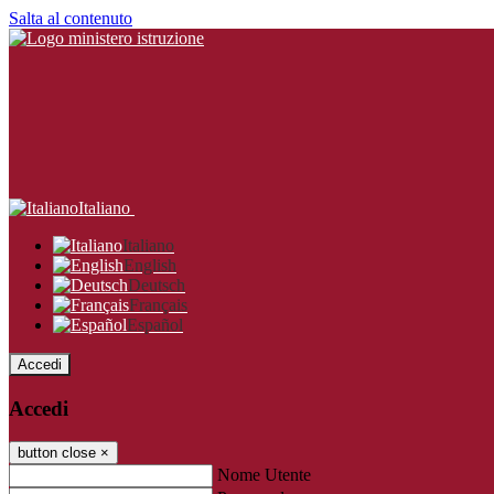
Salta al contenuto
Italiano
Italiano
English
Deutsch
Français
Español
Accedi
Accedi
button close
×
Nome Utente