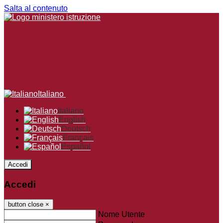
Salta al contenuto
Italiano
Italiano
English
Deutsch
Français
Español
Accedi
Accedi
button close
×
Nome Utente