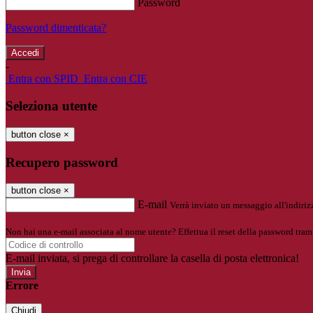
Password
Password dimenticata?
-
Entra con SPID
Entra con CIE
Seleziona utente
button close
×
Recupero password
button close
×
E-mail
Verrà inviato un messaggio all'indirizz
Non hai una e-mail associata al nome utente? Effettua il reset della password tram
E-mail inviata, si prega di controllare la casella di posta elettronica!
Errore
Chiudi