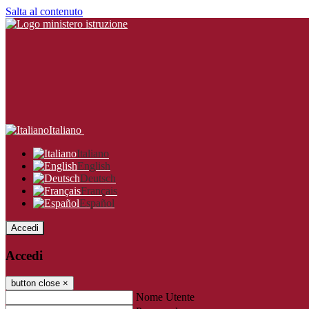
Salta al contenuto
Italiano
Italiano
English
Deutsch
Français
Español
Accedi
Accedi
button close
×
Nome Utente