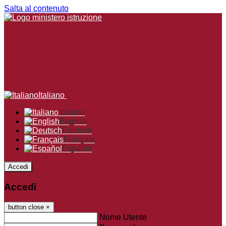
Salta al contenuto
Italiano
Italiano
English
Deutsch
Français
Español
Accedi
Accedi
button close
×
Nome Utente