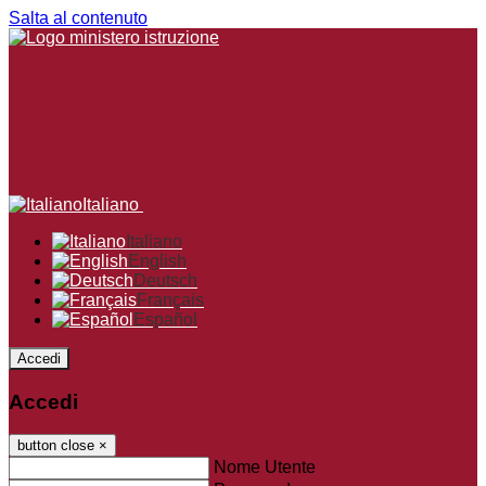
Salta al contenuto
Italiano
Italiano
English
Deutsch
Français
Español
Accedi
Accedi
button close
×
Nome Utente