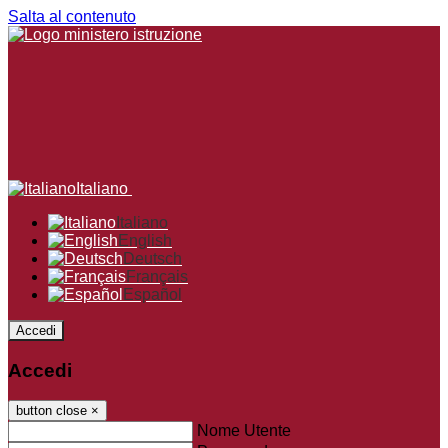
Salta al contenuto
Italiano
Italiano
English
Deutsch
Français
Español
Accedi
Accedi
button close
×
Nome Utente