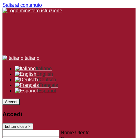
Salta al contenuto
Italiano
Italiano
English
Deutsch
Français
Español
Accedi
Accedi
button close
×
Nome Utente