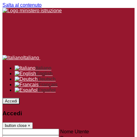
Salta al contenuto
Italiano
Italiano
English
Deutsch
Français
Español
Accedi
Accedi
button close
×
Nome Utente