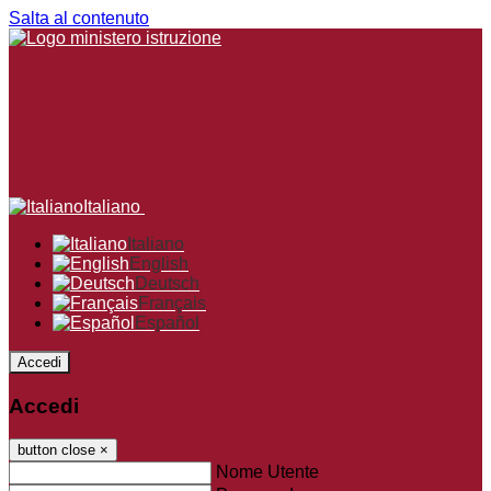
Salta al contenuto
Italiano
Italiano
English
Deutsch
Français
Español
Accedi
Accedi
button close
×
Nome Utente