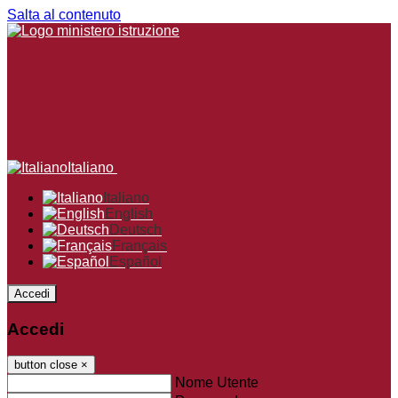
Salta al contenuto
Italiano
Italiano
English
Deutsch
Français
Español
Accedi
Accedi
button close
×
Nome Utente