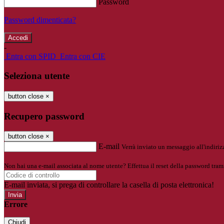
Password
Password dimenticata?
-
Entra con SPID
Entra con CIE
Seleziona utente
button close
×
Recupero password
button close
×
E-mail
Verrà inviato un messaggio all'indirizz
Non hai una e-mail associata al nome utente? Effettua il reset della password tram
E-mail inviata, si prega di controllare la casella di posta elettronica!
Errore
Chiudi