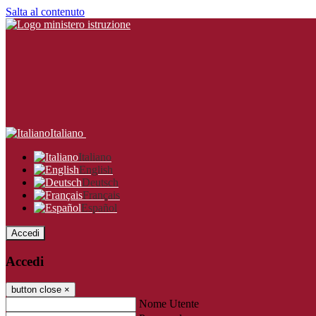
Salta al contenuto
Italiano
Italiano
English
Deutsch
Français
Español
Accedi
Accedi
button close
×
Nome Utente