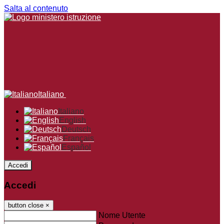
Salta al contenuto
Italiano
Italiano
English
Deutsch
Français
Español
Accedi
Accedi
button close
×
Nome Utente