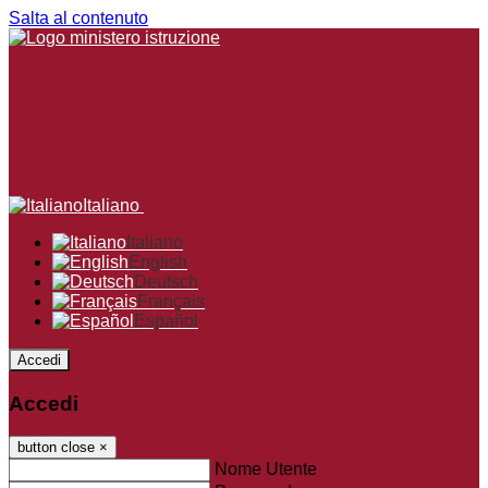
Salta al contenuto
Italiano
Italiano
English
Deutsch
Français
Español
Accedi
Accedi
button close
×
Nome Utente