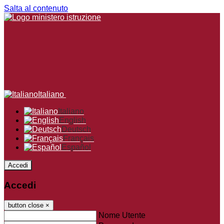
Salta al contenuto
Italiano
Italiano
English
Deutsch
Français
Español
Accedi
Accedi
button close
×
Nome Utente