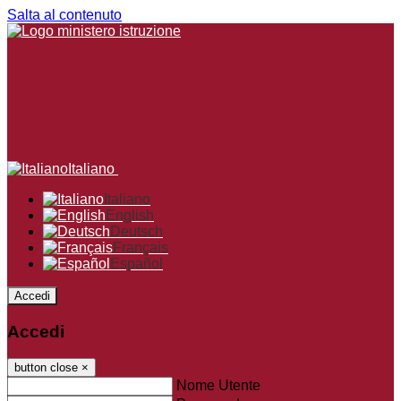
Salta al contenuto
Italiano
Italiano
English
Deutsch
Français
Español
Accedi
Accedi
button close
×
Nome Utente