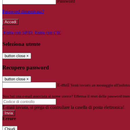
Password
Password dimenticata?
-
Entra con SPID
Entra con CIE
Seleziona utente
button close
×
Recupero password
button close
×
E-mail
Verrà inviato un messaggio all'indirizz
Non hai una e-mail associata al nome utente? Effettua il reset della password tram
E-mail inviata, si prega di controllare la casella di posta elettronica!
Errore
Chiudi