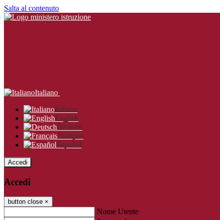
Salta al contenuto
Italiano
Italiano
English
Deutsch
Français
Español
Accedi
Accedi
button close
×
Nome Utente