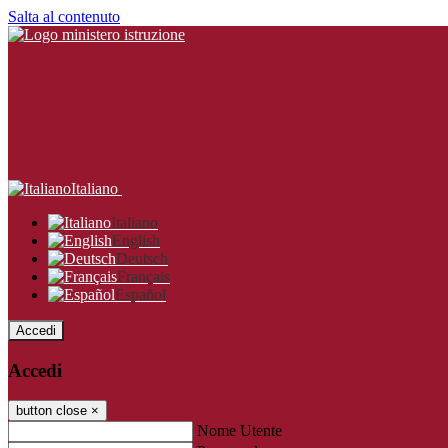
Salta al contenuto
Italiano
Italiano
English
Deutsch
Français
Español
Accedi
Accedi
button close
×
Nome Utente