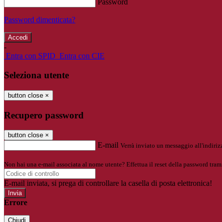
Password
Password dimenticata?
-
Entra con SPID
Entra con CIE
Seleziona utente
button close
×
Recupero password
button close
×
E-mail
Verrà inviato un messaggio all'indirizz
Non hai una e-mail associata al nome utente? Effettua il reset della password tram
E-mail inviata, si prega di controllare la casella di posta elettronica!
Errore
Chiudi