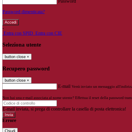
Password
Password dimenticata?
-
Entra con SPID
Entra con CIE
Seleziona utente
button close
×
Recupero password
button close
×
E-mail
Verrà inviato un messaggio all'indirizz
Non hai una e-mail associata al nome utente? Effettua il reset della password tram
E-mail inviata, si prega di controllare la casella di posta elettronica!
Errore
Chiudi