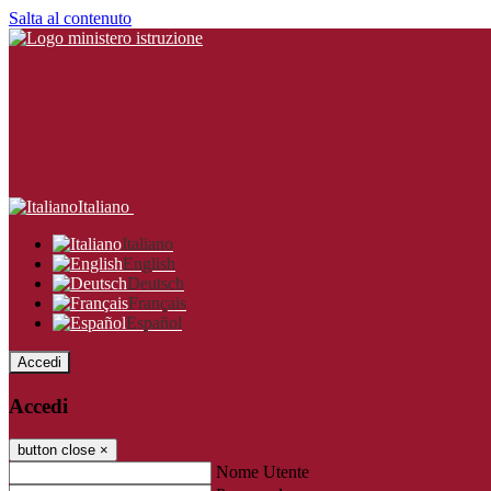
Salta al contenuto
Italiano
Italiano
English
Deutsch
Français
Español
Accedi
Accedi
button close
×
Nome Utente