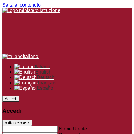
Salta al contenuto
Italiano
Italiano
English
Deutsch
Français
Español
Accedi
Accedi
button close
×
Nome Utente