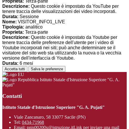
Proprieta:
Terza-parte
Descrizione:
Questo cookie è impostato da YouTube per
tenere traccia delle visualizzazioni dei video incorporati.
Durata:
Sessione
Nome:
VISITOR_INFO1_LIVE
Tipologia:
analitico
Proprieta:
Terza-parte
Descrizione:
Questo cookie è impostato da Youtube per
tenere traccia delle preferenze dell'utente per i video di
Youtube incorporati nei siti; può anche determinare se il
visitatore del sito web sta utilizzando la nuova o la vecchia
versione dell'interfaccia di Youtube.
Durata:
6 mesi
Accetta tutti
Salva le preferenze
Istituto Statale d'Istruzione Superiore "G. A.
Pujati"
Contatti
Istituto Statale d'Istruzione Superiore "G. A. Pujati"
Viale Zancanaro, 58 33077 Sacile (PN)
Tel:
0434-71968
Email:
pnis00200x@istruzione.it
Link per inviare una mail