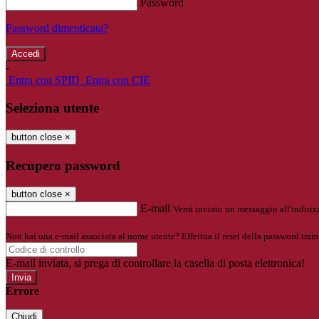
Password
Password dimenticata?
-
Entra con SPID
Entra con CIE
Seleziona utente
button close
×
Recupero password
button close
×
E-mail
Verrà inviato un messaggio all'indirizz
Non hai una e-mail associata al nome utente? Effettua il reset della password tram
E-mail inviata, si prega di controllare la casella di posta elettronica!
Errore
Chiudi