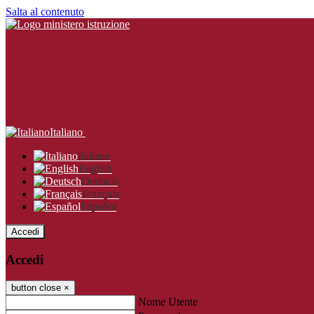
Salta al contenuto
Italiano
Italiano
English
Deutsch
Français
Español
Accedi
Accedi
button close
×
Nome Utente