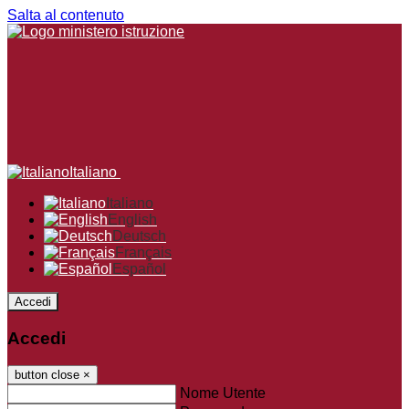
Salta al contenuto
Italiano
Italiano
English
Deutsch
Français
Español
Accedi
Accedi
button close
×
Nome Utente