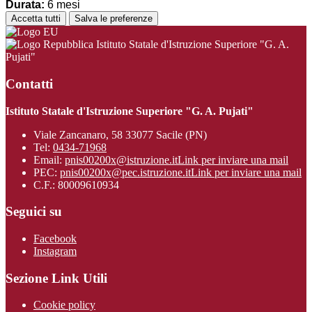
Durata:
6 mesi
Accetta tutti
Salva le preferenze
Istituto Statale d'Istruzione Superiore "G. A.
Pujati"
Contatti
Istituto Statale d'Istruzione Superiore "G. A. Pujati"
Viale Zancanaro, 58 33077 Sacile (PN)
Tel:
0434-71968
Email:
pnis00200x@istruzione.it
Link per inviare una mail
PEC:
pnis00200x@pec.istruzione.it
Link per inviare una mail
C.F.: 80009610934
Seguici su
Facebook
Instagram
Sezione Link Utili
Cookie policy