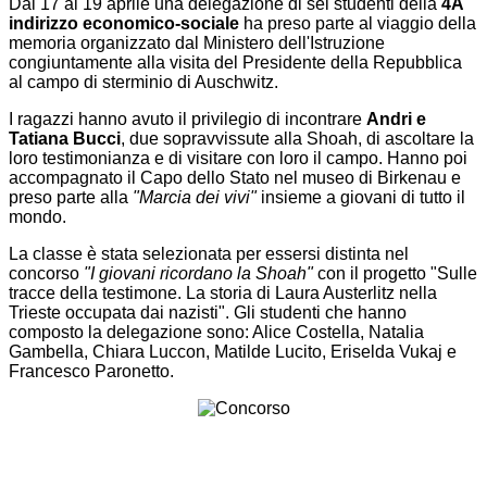
Dal 17 al 19 aprile una delegazione di sei studenti della
4A
indirizzo economico-sociale
ha preso parte al viaggio della
memoria organizzato dal Ministero dell'Istruzione
congiuntamente alla visita del Presidente della Repubblica
al campo di sterminio di Auschwitz.
I ragazzi hanno avuto il privilegio di incontrare
Andri e
Tatiana Bucci
, due sopravvissute alla Shoah, di ascoltare la
loro testimonianza e di visitare con loro il campo. Hanno poi
accompagnato il Capo dello Stato nel museo di Birkenau e
preso parte alla
"Marcia dei vivi"
insieme a giovani di tutto il
mondo.
La classe è stata selezionata per essersi distinta nel
concorso
"I giovani ricordano la Shoah"
con il progetto "Sulle
tracce della testimone. La storia di Laura Austerlitz nella
Trieste occupata dai nazisti". Gli studenti che hanno
composto la delegazione sono: Alice Costella, Natalia
Gambella, Chiara Luccon, Matilde Lucito, Eriselda Vukaj e
Francesco Paronetto.