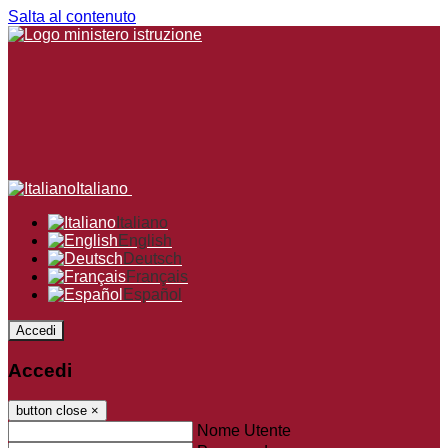
Salta al contenuto
Italiano
Italiano
English
Deutsch
Français
Español
Accedi
Accedi
button close
×
Nome Utente