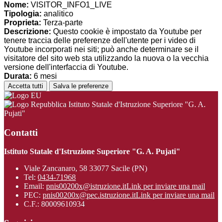
Nome:
VISITOR_INFO1_LIVE
Tipologia:
analitico
Proprieta:
Terza-parte
Descrizione:
Questo cookie è impostato da Youtube per
tenere traccia delle preferenze dell'utente per i video di
Youtube incorporati nei siti; può anche determinare se il
visitatore del sito web sta utilizzando la nuova o la vecchia
versione dell'interfaccia di Youtube.
Durata:
6 mesi
Accetta tutti
Salva le preferenze
Istituto Statale d'Istruzione Superiore "G. A.
Pujati"
Contatti
Istituto Statale d'Istruzione Superiore "G. A. Pujati"
Viale Zancanaro, 58 33077 Sacile (PN)
Tel:
0434-71968
Email:
pnis00200x@istruzione.it
Link per inviare una mail
PEC:
pnis00200x@pec.istruzione.it
Link per inviare una mail
C.F.: 80009610934