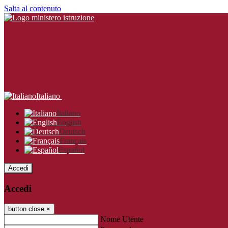
Salta al contenuto
Italiano
Italiano
English
Deutsch
Français
Español
Accedi
Accedi
button close
×
Nome Utente