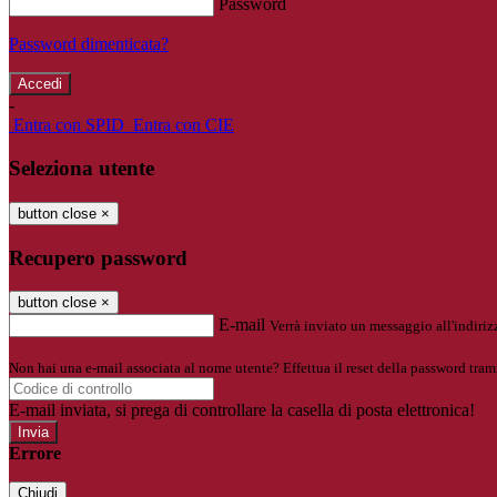
Password
Password dimenticata?
-
Entra con SPID
Entra con CIE
Seleziona utente
button close
×
Recupero password
button close
×
E-mail
Verrà inviato un messaggio all'indirizz
Non hai una e-mail associata al nome utente? Effettua il reset della password tram
E-mail inviata, si prega di controllare la casella di posta elettronica!
Errore
Chiudi