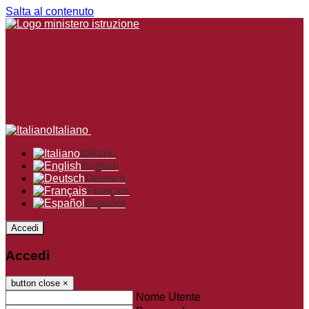
Salta al contenuto
Italiano
Italiano
English
Deutsch
Français
Español
Accedi
Accedi
button close
×
Nome Utente