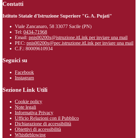
Contatti
Istituto Statale d'Istruzione Superiore "G. A. Pujati"
Viale Zancanaro, 58 33077 Sacile (PN)
Tel:
0434-71968
Email:
pnis00200x@istruzione.it
Link per inviare una mail
PEC:
pnis00200x@pec.istruzione.it
Link per inviare una mail
C.F.: 80009610934
Seguici su
Facebook
Instagram
Sezione Link Utili
Cookie policy
Note legali
Informativa Privacy
Ufficio Relazioni con il Pubblico
Dichiarazione di accessibilità
Obiettivi di accessibilità
Whistleblowing