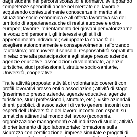
dagli studenti nei percorsi scolastici e formativi, sviluppando
competenze spendibili anche nel mercato del lavoro e
acquisendo contestualmente conoscenze in merito alla
situazione socio-economica e all'offerta lavorativa sia del
territorio di appartenenza che di realtà europee e extra-
europee; favorire l’orientamento dei giovani per valorizzarne
le vocazioni personali, gli interessi e gli stili di
apprendimento individuali; sviluppare la capacità di
scegliere autonomamente e consapevolmente, rafforzando
l’autostima; promuovere il senso di responsabilità soprattutto
in relazione alla partecipazione agli stage presso aziende,
agenzie educative, associazioni di volontariato, agenzie
turistiche, studi professionali, strutture socio-sanitarie,
Università, cooperative.
Tra le attività proposte: attività di volontariato coerenti con
profili lavorativi presso enti o associazioni; attività di stage
(inserimento presso aziende, agenzie educative, agenzie
turistiche, studi professionali, strutture, etc.); visite aziendali,
di enti pubblici, di associazioni di vario genere; incontri con
esperti dell’Università e del lavoro; incontri con esperti su
tematiche attinenti al mondo del lavoro (economia,
organizzazione management) e all’indirizzo di studio; attività
di orientamento di tipo laboratoriale; formazione sulla
sicurezza con certificazione; imprese simulate e progetti di