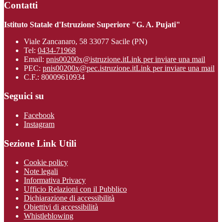
Contatti
Istituto Statale d'Istruzione Superiore "G. A. Pujati"
Viale Zancanaro, 58 33077 Sacile (PN)
Tel:
0434-71968
Email:
pnis00200x@istruzione.it
Link per inviare una mail
PEC:
pnis00200x@pec.istruzione.it
Link per inviare una mail
C.F.: 80009610934
Seguici su
Facebook
Instagram
Sezione Link Utili
Cookie policy
Note legali
Informativa Privacy
Ufficio Relazioni con il Pubblico
Dichiarazione di accessibilità
Obiettivi di accessibilità
Whistleblowing