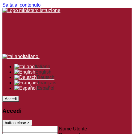
Salta al contenuto
Italiano
Italiano
English
Deutsch
Français
Español
Accedi
Accedi
button close
×
Nome Utente