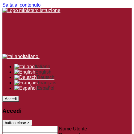
Salta al contenuto
Italiano
Italiano
English
Deutsch
Français
Español
Accedi
Accedi
button close
×
Nome Utente