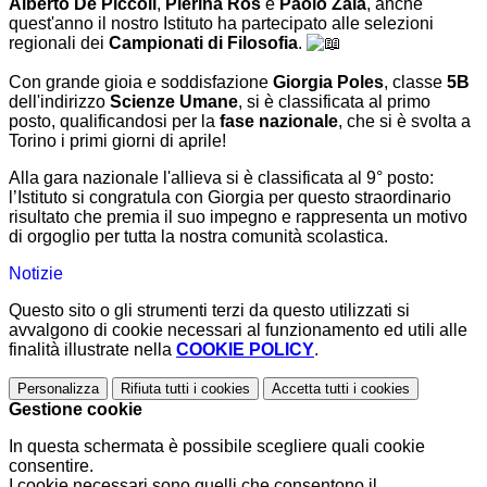
Alberto De Piccoli
,
Pierina Ros
e
Paolo Zaia
, anche
quest'anno il nostro Istituto ha partecipato alle selezioni
regionali dei
Campionati di Filosofia
.
Con grande gioia e soddisfazione
Giorgia Poles
, classe
5B
dell'indirizzo
Scienze Umane
, si è classificata al primo
posto, qualificandosi per la
fase nazionale
, che si è svolta a
Torino i primi giorni di aprile!
Alla gara nazionale l'allieva si è classificata al 9° posto:
l’Istituto si congratula con Giorgia per questo straordinario
risultato che premia il suo impegno e rappresenta un motivo
di orgoglio per tutta la nostra comunità scolastica.
Notizie
Questo sito o gli strumenti terzi da questo utilizzati si
avvalgono di cookie necessari al funzionamento ed utili alle
finalità illustrate nella
COOKIE POLICY
.
Personalizza
Rifiuta tutti
i cookies
Accetta tutti
i cookies
Gestione cookie
In questa schermata è possibile scegliere quali cookie
consentire.
I cookie necessari sono quelli che consentono il