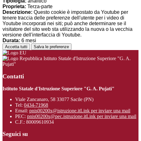
Tipologia:
analitico
Proprieta:
Terza-parte
Descrizione:
Questo cookie è impostato da Youtube per
tenere traccia delle preferenze dell'utente per i video di
Youtube incorporati nei siti; può anche determinare se il
visitatore del sito web sta utilizzando la nuova o la vecchia
versione dell'interfaccia di Youtube.
Durata:
6 mesi
Accetta tutti
Salva le preferenze
Istituto Statale d'Istruzione Superiore "G. A.
Pujati"
Contatti
Istituto Statale d'Istruzione Superiore "G. A. Pujati"
Viale Zancanaro, 58 33077 Sacile (PN)
Tel:
0434-71968
Email:
pnis00200x@istruzione.it
Link per inviare una mail
PEC:
pnis00200x@pec.istruzione.it
Link per inviare una mail
C.F.: 80009610934
Seguici su