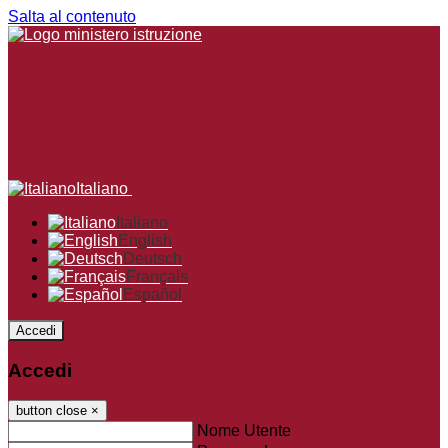
Salta al contenuto
Italiano
Italiano
English
Deutsch
Français
Español
Accedi
Accedi
button close
×
Nome Utente