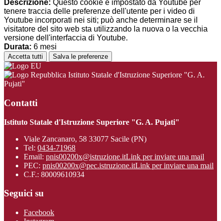
Descrizione:
Questo cookie è impostato da Youtube per
tenere traccia delle preferenze dell'utente per i video di
Youtube incorporati nei siti; può anche determinare se il
visitatore del sito web sta utilizzando la nuova o la vecchia
versione dell'interfaccia di Youtube.
Durata:
6 mesi
Accetta tutti
Salva le preferenze
Istituto Statale d'Istruzione Superiore "G. A.
Pujati"
Contatti
Istituto Statale d'Istruzione Superiore "G. A. Pujati"
Viale Zancanaro, 58 33077 Sacile (PN)
Tel:
0434-71968
Email:
pnis00200x@istruzione.it
Link per inviare una mail
PEC:
pnis00200x@pec.istruzione.it
Link per inviare una mail
C.F.: 80009610934
Seguici su
Facebook