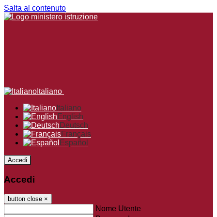
Salta al contenuto
Italiano
Italiano
English
Deutsch
Français
Español
Accedi
Accedi
button close
×
Nome Utente