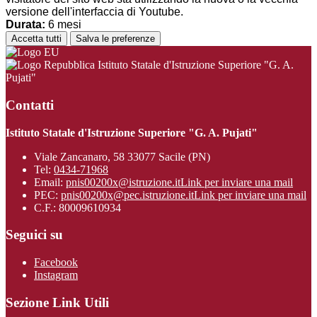
versione dell'interfaccia di Youtube.
Durata:
6 mesi
Accetta tutti
Salva le preferenze
Istituto Statale d'Istruzione Superiore "G. A.
Pujati"
Contatti
Istituto Statale d'Istruzione Superiore "G. A. Pujati"
Viale Zancanaro, 58 33077 Sacile (PN)
Tel:
0434-71968
Email:
pnis00200x@istruzione.it
Link per inviare una mail
PEC:
pnis00200x@pec.istruzione.it
Link per inviare una mail
C.F.: 80009610934
Seguici su
Facebook
Instagram
Sezione Link Utili