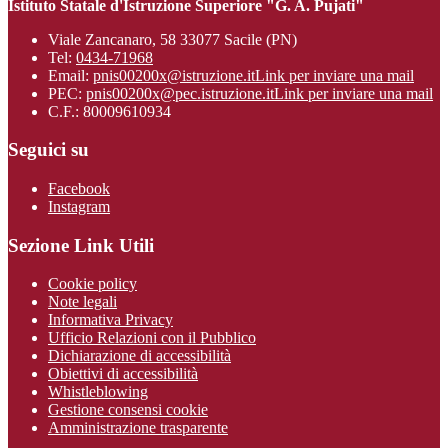
Istituto Statale d'Istruzione Superiore "G. A. Pujati"
Viale Zancanaro, 58 33077 Sacile (PN)
Tel:
0434-71968
Email:
pnis00200x@istruzione.it
Link per inviare una mail
PEC:
pnis00200x@pec.istruzione.it
Link per inviare una mail
C.F.: 80009610934
Seguici su
Facebook
Instagram
Sezione Link Utili
Cookie policy
Note legali
Informativa Privacy
Ufficio Relazioni con il Pubblico
Dichiarazione di accessibilità
Obiettivi di accessibilità
Whistleblowing
Gestione consensi cookie
Amministrazione trasparente