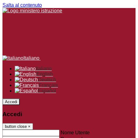
Salta al contenuto
Italiano
Italiano
English
Deutsch
Français
Español
Accedi
Accedi
button close
×
Nome Utente