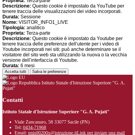
Proprieta:
Terza-parte
Descrizione:
Questo cookie è impostato da YouTube per
tenere traccia delle visualizzazioni dei video incorporati.
Durata:
Sessione
Nome:
VISITOR_INFO1_LIVE
Tipologia:
analitico
Proprieta:
Terza-parte
Descrizione:
Questo cookie è impostato da Youtube per
tenere traccia delle preferenze dell'utente per i video di
Youtube incorporati nei siti; può anche determinare se il
visitatore del sito web sta utilizzando la nuova o la vecchia
versione dell'interfaccia di Youtube.
Durata:
6 mesi
Accetta tutti
Salva le preferenze
Istituto Statale d'Istruzione Superiore "G. A.
Pujati"
Contatti
Istituto Statale d'Istruzione Superiore "G. A. Pujati"
Viale Zancanaro, 58 33077 Sacile (PN)
Tel:
0434-71968
Email:
pnis00200x@istruzione.it
Link per inviare una mail