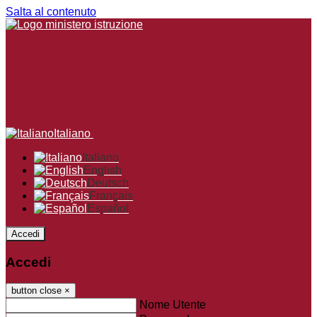
Salta al contenuto
Italiano
Italiano
English
Deutsch
Français
Español
Accedi
Accedi
button close
×
Nome Utente