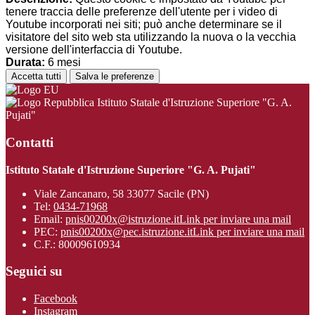
tenere traccia delle preferenze dell'utente per i video di
Youtube incorporati nei siti; può anche determinare se il
visitatore del sito web sta utilizzando la nuova o la vecchia
versione dell'interfaccia di Youtube.
Durata:
6 mesi
Accetta tutti
Salva le preferenze
Istituto Statale d'Istruzione Superiore "G. A.
Pujati"
Contatti
Istituto Statale d'Istruzione Superiore "G. A. Pujati"
Viale Zancanaro, 58 33077 Sacile (PN)
Tel:
0434-71968
Email:
pnis00200x@istruzione.it
Link per inviare una mail
PEC:
pnis00200x@pec.istruzione.it
Link per inviare una mail
C.F.: 80009610934
Seguici su
Facebook
Instagram