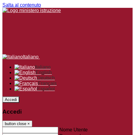
Salta al contenuto
Italiano
Italiano
English
Deutsch
Français
Español
Accedi
Accedi
button close
×
Nome Utente