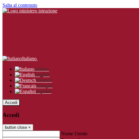
Salta al contenuto
Italiano
Italiano
English
Deutsch
Français
Español
Accedi
Accedi
button close
×
Nome Utente