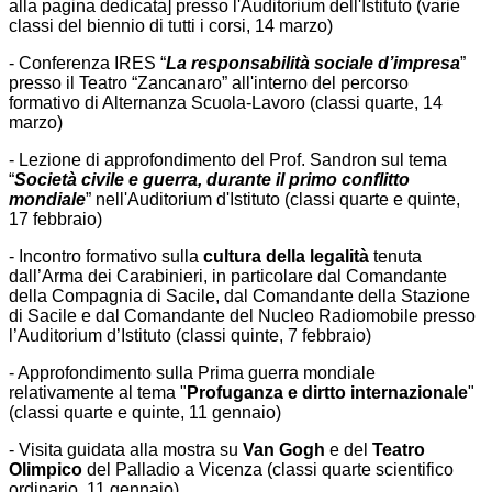
alla pagina dedicata] presso l'Auditorium dell'Istituto (varie
classi del biennio di tutti i corsi, 14 marzo)
- Conferenza IRES “
La responsabilità sociale d’impresa
”
presso il Teatro “Zancanaro” all'interno del percorso
formativo di Alternanza Scuola-Lavoro (classi quarte, 14
marzo)
- Lezione di approfondimento del Prof. Sandron sul tema
“
Società civile e guerra, durante il primo conflitto
mondiale
” nell'Auditorium d'Istituto (classi quarte e quinte,
17 febbraio)
- Incontro formativo sulla
cultura della legalità
tenuta
dall’Arma dei Carabinieri, in particolare dal Comandante
della Compagnia di Sacile, dal Comandante della Stazione
di Sacile e dal Comandante del Nucleo Radiomobile presso
l’Auditorium d’Istituto (classi quinte, 7 febbraio)
- Approfondimento sulla Prima guerra mondiale
relativamente al tema "
Profuganza e dirtto internazionale
"
(classi quarte e quinte, 11 gennaio)
- Visita guidata alla mostra su
Van Gogh
e del
Teatro
Olimpico
del Palladio a Vicenza (classi quarte scientifico
ordinario, 11 gennaio)