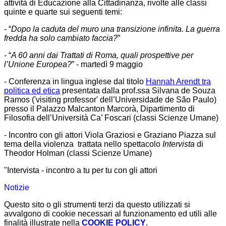
attività di Educazione alla Cittadinanza, rivolte alle classi
quinte e quarte sui seguenti temi:
- “
Dopo la caduta del muro una transizione infinita. La guerra
fredda ha solo cambiato faccia?
”
- “
A 60 anni dai Trattati di Roma, quali prospettive per
l’Unione Europea?
” - martedì 9 maggio
- Conferenza in lingua inglese dal titolo
Hannah Arendt tra
politica ed etica
presentata dalla prof.ssa Silvana de Souza
Ramos ('visiting professor' dell’Universidade de São Paulo)
presso il Palazzo Malcanton Marcorà, Dipartimento di
Filosofia dell’Università Ca’ Foscari (classi Scienze Umane)
- Incontro con gli attori Viola Graziosi e Graziano Piazza sul
tema della violenza trattata nello spettacolo
Intervista
di
Theodor Holman (classi Scienze Umane)
"Intervista - incontro a tu per tu con gli attori
Notizie
Questo sito o gli strumenti terzi da questo utilizzati si
avvalgono di cookie necessari al funzionamento ed utili alle
finalità illustrate nella
COOKIE POLICY
.