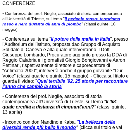
CONFERENZE
-
Conferenza del prof. Neglie, associato di storia contemporanea
all’Università di Trieste, sul tema "
Il pericolo rosso: terrorismo
rosso e nero durante gli anni di piombo
" (classi quinte, 16
maggio)
- Conferenza sul tema
"
Il potere della mafia in Italia
”, presso
l'Auditorium dell'Istituto, proposta dao Gruppo di Acquisto
Solidale di Caneva e alla quale interverranno il Dott.
Giuseppe Lombardo, Procuratore aggiunto presso la DDA di
Reggio Calabria e i giornalisti Giorgio Bongiovanni e Aaron
Pettinari, rispettivamente direttore e caporedattore di
“Antimafia 2000”; interverrà anche il gruppo giovanile "Our
Voice" (classi quarte e quinte, 15 maggio). - Clicca sul titolo e
guarda il video: "
Quel terribile '92. 25 storie per raccontare
l'anno che cambiò la storia
"
- Conferenza del prof. Neglie, associato di storia
contemporanea all’Università di Trieste, sul tema “
Il ‘68:
quale eredità a distanza di cinquant'anni?
” (classi quinte,
13 aprile)
- Incontro con don Nandino e Kaba,
"
La bellezza della
diversità rende più bello il mondo
"
[clicca sul titolo e vai