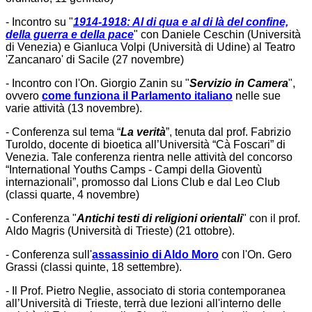
- Incontro su "
1914-1918: Al di qua e al di là del confine,
della guerra e della pace
" con Daniele Ceschin (Università
di Venezia) e Gianluca Volpi (Università di Udine) al Teatro
'Zancanaro' di Sacile (27 novembre)
- Incontro con l'On. Giorgio Zanin su "
Servizio in Camera
",
ovvero
come funziona il Parlamento italiano
nelle sue
varie attività (13 novembre).
- Conferenza sul tema “
La verità
”, tenuta dal prof. Fabrizio
Turoldo, docente di bioetica all’Università “Cà Foscari” di
Venezia. Tale conferenza rientra nelle attività del concorso
“International Youths Camps - Campi della Gioventù
internazionali”, promosso dal Lions Club e dal Leo Club
(classi quarte, 4 novembre)
- Conferenza "
Antichi testi di religioni orientali
" con il prof.
Aldo Magris (Università di Trieste) (21 ottobre).
- Conferenza sull'
assassinio di Aldo Moro
con l'On. Gero
Grassi (classi quinte, 18 settembre).
- Il Prof. Pietro Neglie, associato di storia contemporanea
all’Università di Trieste, terrà due lezioni all'interno delle