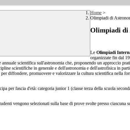
Home
>
Olimpiadi di Astrono
Olimpiadi di
Le
Olimpiadi Intern
organizzate fin dal 19
 annuale scientifica sull'astronomia che, proponendo un approccio pratic
scipline scientifiche in generale e dell'astronomia e dell'astrofisica in pa
li per diffondere, promuovere e valorizzare la cultura scientifica nella fo
pa per fascia d'età: categoria junior 1 (classe terza della scuola second
studenti vengono selezionati sulla base di prove svolte presso ciascuna sc