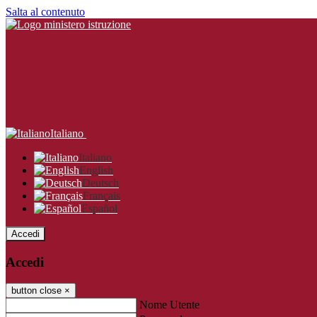
Salta al contenuto
Italiano
Italiano
English
Deutsch
Français
Español
Accedi
Accedi
button close
×
Nome Utente