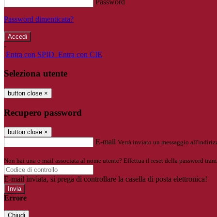
Password
Password dimenticata?
-
Entra con SPID
Entra con CIE
Seleziona utente
button close
×
Recupero password
button close
×
E-mail
Verrà inviato un messaggio all'indirizz
Non hai una e-mail associata al nome utente? Effettua il reset della password tram
E-mail inviata, si prega di controllare la casella di posta elettronica!
Errore
Chiudi