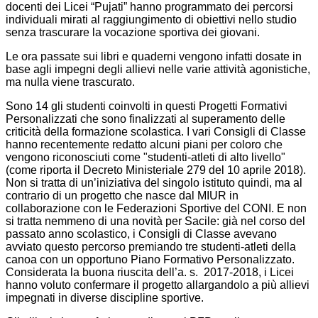
docenti dei Licei “Pujati” hanno programmato dei percorsi
individuali mirati al raggiungimento di obiettivi nello studio
senza trascurare la vocazione sportiva dei giovani.
Le ora passate sui libri e quaderni vengono infatti dosate in
base agli impegni degli allievi nelle varie attività agonistiche,
ma nulla viene trascurato.
Sono 14 gli studenti coinvolti in questi Progetti Formativi
Personalizzati che sono finalizzati al superamento delle
criticità della formazione scolastica. I vari Consigli di Classe
hanno recentemente redatto alcuni piani per coloro che
vengono riconosciuti come "studenti-atleti di alto livello"
(come riporta il Decreto Ministeriale 279 del 10 aprile 2018).
Non si tratta di un’iniziativa del singolo istituto quindi, ma al
contrario di un progetto che nasce dal MIUR in
collaborazione con le Federazioni Sportive del CONI. E non
si tratta nemmeno di una novità per Sacile: già nel corso del
passato anno scolastico, i Consigli di Classe avevano
avviato questo percorso premiando tre studenti-atleti della
canoa con un opportuno Piano Formativo Personalizzato.
Considerata la buona riuscita dell’a. s. 2017-2018, i Licei
hanno voluto confermare il progetto allargandolo a più allievi
impegnati in diverse discipline sportive.