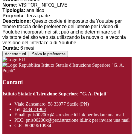
Nome:
VISITOR_INFO1_LIVE
Tipologia:
analitico
Proprieta:
Terza-parte
Descrizione:
Questo cookie è impostato da Youtube per
tenere traccia delle preferenze dell'utente per i video di
Youtube incorporati nei siti; può anche determinare se il
visitatore del sito web sta utilizzando la nuova o la vecchia
versione dell'interfaccia di Youtube.
Durata:
6 mesi
Accetta tutti
Salva le preferenze
Istituto Statale d'Istruzione Superiore "G. A.
Pujati"
Contatti
Istituto Statale d'Istruzione Superiore "G. A. Pujati"
Viale Zancanaro, 58 33077 Sacile (PN)
Tel:
0434-71968
Email:
pnis00200x@istruzione.it
Link per inviare una mail
PEC:
pnis00200x@pec.istruzione.it
Link per inviare una mail
C.F.: 80009610934