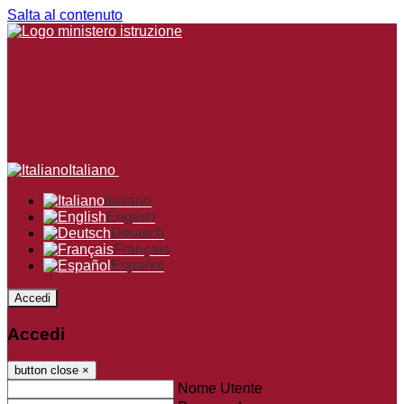
Salta al contenuto
Italiano
Italiano
English
Deutsch
Français
Español
Accedi
Accedi
button close
×
Nome Utente