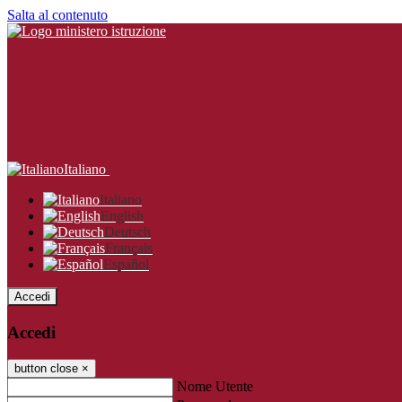
Salta al contenuto
Italiano
Italiano
English
Deutsch
Français
Español
Accedi
Accedi
button close
×
Nome Utente