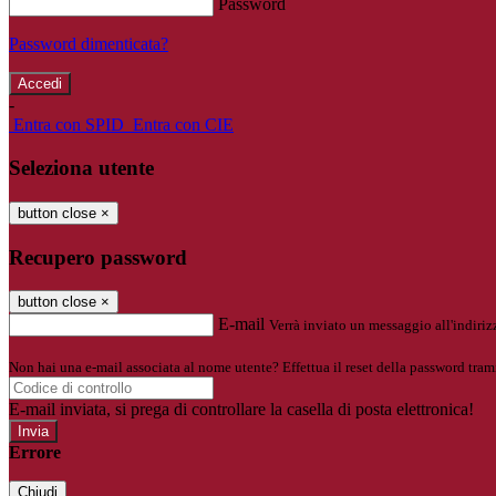
Password
Password dimenticata?
-
Entra con SPID
Entra con CIE
Seleziona utente
button close
×
Recupero password
button close
×
E-mail
Verrà inviato un messaggio all'indirizz
Non hai una e-mail associata al nome utente? Effettua il reset della password tram
E-mail inviata, si prega di controllare la casella di posta elettronica!
Errore
Chiudi