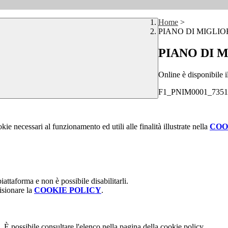
Home
>
PIANO DI MIGLI
PIANO DI
Online è disponibile 
F1_PNIM0001_7351
kie necessari al funzionamento ed utili alle finalità illustrate nella
COO
attaforma e non è possibile disabilitarli.
isionare la
COOKIE POLICY
.
 È possibile consultare l'elenco nella pagina della cookie policy.