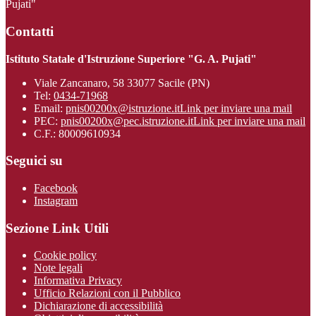
Pujati"
Contatti
Istituto Statale d'Istruzione Superiore "G. A. Pujati"
Viale Zancanaro, 58 33077 Sacile (PN)
Tel:
0434-71968
Email:
pnis00200x@istruzione.it
Link per inviare una mail
PEC:
pnis00200x@pec.istruzione.it
Link per inviare una mail
C.F.: 80009610934
Seguici su
Facebook
Instagram
Sezione Link Utili
Cookie policy
Note legali
Informativa Privacy
Ufficio Relazioni con il Pubblico
Dichiarazione di accessibilità