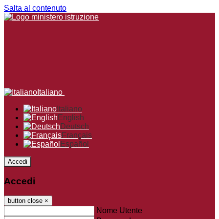
Salta al contenuto
Italiano
Italiano
English
Deutsch
Français
Español
Accedi
Accedi
button close
×
Nome Utente