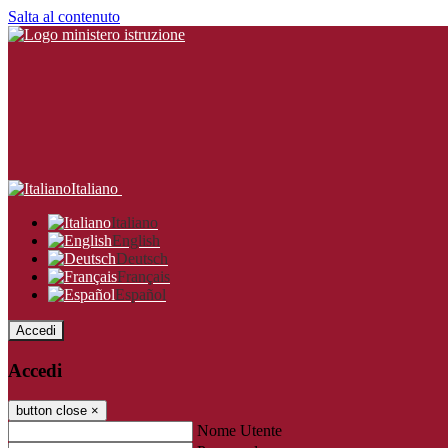
Salta al contenuto
Italiano
Italiano
English
Deutsch
Français
Español
Accedi
Accedi
button close
×
Nome Utente