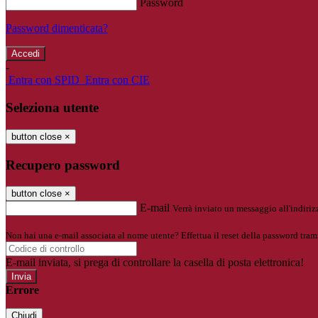
Password
Password dimenticata?
-
Entra con SPID
Entra con CIE
Seleziona utente
button close
×
Recupero password
button close
×
E-mail
Verrà inviato un messaggio all'indirizz
Non hai una e-mail associata al nome utente? Effettua il reset della password tram
E-mail inviata, si prega di controllare la casella di posta elettronica!
Errore
Chiudi